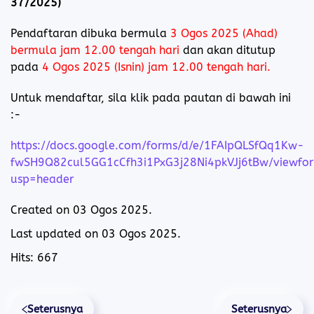
37/2025)
Pendaftaran dibuka bermula
3 Ogos 2025 (Ahad)
bermula jam 12.00 tengah hari
dan akan ditutup
pada
4 Ogos 2025 (Isnin) jam 12.00 tengah hari.
Untuk mendaftar, sila klik pada pautan di bawah ini
:-
https://docs.google.com/forms/d/e/1FAIpQLSfQq1Kw-
fwSH9Q82cul5GG1cCfh3i1PxG3j28Ni4pkVJj6tBw/viewfo
usp=header
Created on
03 Ogos 2025
.
Last updated on
03 Ogos 2025
.
Hits: 667
Seterusnya
Seterusnya