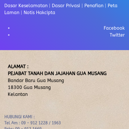
Dasar Keselamatan
|
Dasar Privasi
|
Penafian
|
Peta
Laman
|
Notis Hakcipta
Facebook
Twitter
ALAMAT :
PEJABAT TANAH DAN JAJAHAN GUA MUSANG
Bandar Baru Gua Musang
18300 Gua Musang
Kelantan
HUBUNGI KAMI :
Tel Am : 09 - 912 1228 / 1963