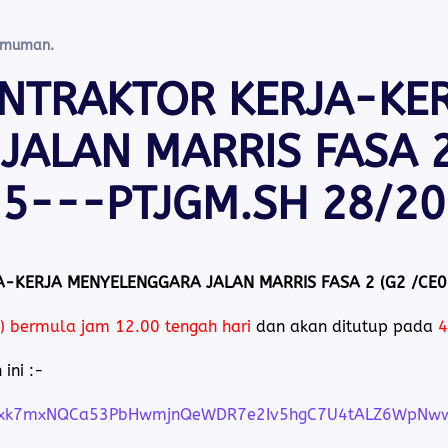
umuman
.
NTRAKTOR KERJA-KER
ALAN MARRIS FASA 2 
25---PTJGM.SH 28/20
KERJA MENYELENGGARA JALAN MARRIS FASA 2 (G2 /CE01
) bermula jam 12.00 tengah hari
dan akan ditutup pada
4
ini :-
Sdnfxk7mxNQCa53PbHwmjnQeWDR7e2Iv5hgC7U4tALZ6WpNww