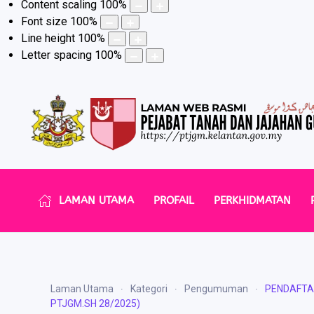
Content scaling
100
%
Font size
100
%
Line height
100
%
Letter spacing
100
%
LAMAN UTAMA
PROFAIL
PERKHIDMATAN
Laman Utama
Kategori
Pengumuman
PENDAFTAR
PTJGM.SH 28/2025)