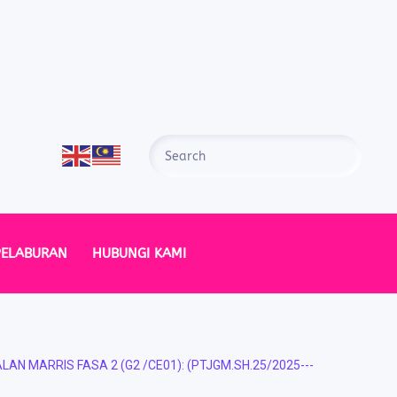
PELABURAN
HUBUNGI KAMI
MARRIS FASA 2 (G2 /CE01): (PTJGM.SH.25/2025---