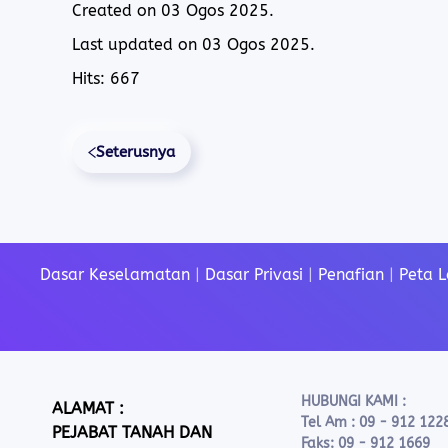
Created on
03 Ogos 2025
.
Last updated on
03 Ogos 2025
.
Hits: 667
Seterusnya
Dasar Keselamatan
|
Dasar Privasi
|
Penafian
|
Peta 
HUBUNGI KAMI :
ALAMAT :
Tel Am : 09 - 912 122
PEJABAT TANAH DAN
Faks: 09 - 912 1669