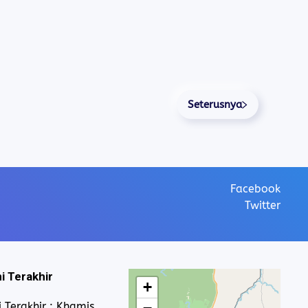
Seterusnya
Facebook
Twitter
i Terakhir
+
 Terakhir : Khamis