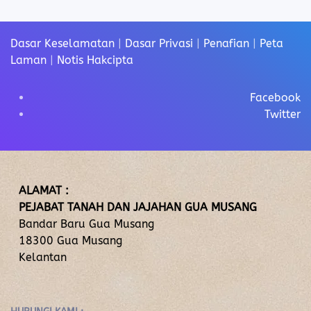
Dasar Keselamatan
|
Dasar Privasi
|
Penafian
|
Peta
Laman
|
Notis Hakcipta
Facebook
Twitter
ALAMAT :
PEJABAT TANAH DAN JAJAHAN GUA MUSANG
Bandar Baru Gua Musang
18300 Gua Musang
Kelantan