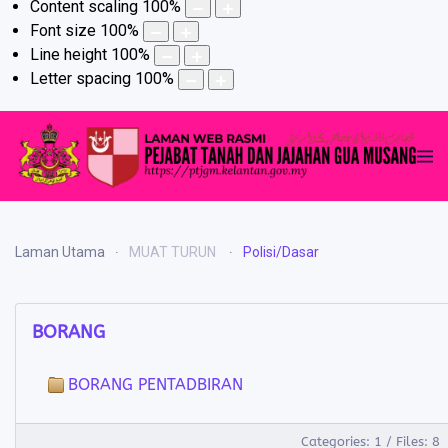
Content scaling
100
%
Font size
100
%
Line height
100
%
Letter spacing
100
%
Laman Utama
MUAT TURUN
Polisi/Dasar
BORANG
BORANG PENTADBIRAN
Categories: 1
/
Files: 8