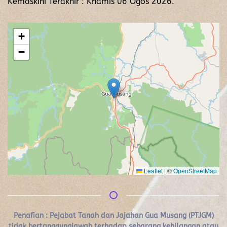
Kemaskini Terakhir : Khamis 06 Ogos 2026.
+
−
Leaflet
|
©
OpenStreetMap
Penafian :
Pejabat Tanah dan Jajahan Gua Musang (PTJGM)
tidak bertanggungjawab terhadap sebarang kehilangan atau