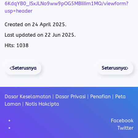
6KdqYB0_ISxJLNo9ww9pOG5MBIiIim1MQ/viewform?
usp=header
Created on
24 April 2025
.
Last updated on
22 Jun 2025
.
Hits: 1038
Seterusnya
Seterusnya
Dasar Keselamatan
|
Dasar Privasi
|
Penafian
|
Peta
Laman
|
Notis Hakcipta
Facebook
Twitter