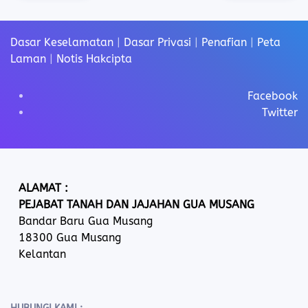
Dasar Keselamatan
|
Dasar Privasi
|
Penafian
|
Peta
Laman
|
Notis Hakcipta
Facebook
Twitter
ALAMAT :
PEJABAT TANAH DAN JAJAHAN GUA MUSANG
Bandar Baru Gua Musang
18300 Gua Musang
Kelantan