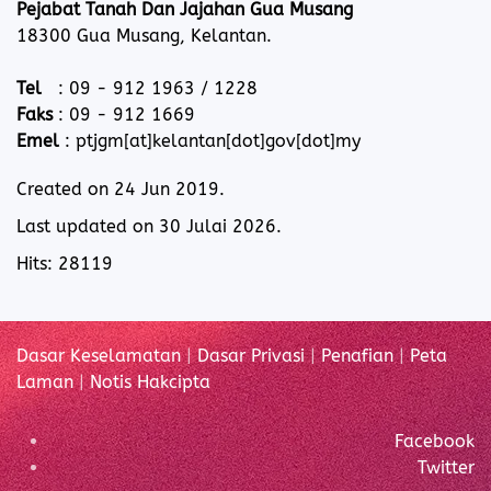
Pejabat Tanah Dan Jajahan Gua Musang
18300 Gua Musang, Kelantan.
Tel
: 09 - 912 1963 / 1228
Faks
: 09 - 912 1669
Emel
: ptjgm[at]kelantan[dot]gov[dot]my
Created on
24 Jun 2019
.
Last updated on
30 Julai 2026
.
Hits: 28119
Dasar Keselamatan
|
Dasar Privasi
|
Penafian
|
Peta
Laman
|
Notis Hakcipta
Facebook
Twitter