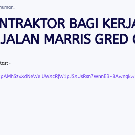
muman
.
NTRAKTOR BAGI KERJ
JALAN MARRIS GRED 
tar:-
SeARpAMhSzxXdNeWeIUWXcRjW1pJSXUsRsn7WnnEB-8Awngkw