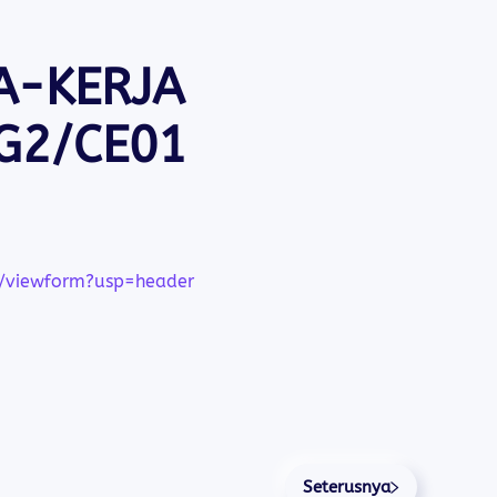
A-KERJA
G2/CE01
/viewform?usp=header
Seterusnya