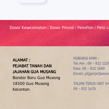
Dasar Keselamatan
|
Dasar Privasi
|
Penafian
|
Peta 
HUBUNGI KAMI :
ALAMAT :
Tel Am : 09 - 912 122
PEJABAT TANAH DAN
Faks: 09 - 912 1669
JAJAHAN GUA MUSANG
Email: ptjgm[at]kela
Bandar Baru Gua Musang
18300 Gua Musang
TALIAN TERUS UNIT HA
09 - 912 1476
Kelantan