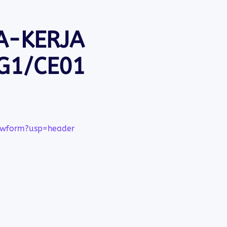
A-KERJA
G1/CE01
ewform?usp=header