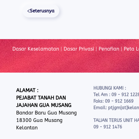
Seterusnya
Dasar Keselamatan
|
Dasar Privasi
|
Penafian
|
Peta 
HUBUNGI KAMI :
ALAMAT :
Tel Am : 09 - 912 122
PEJABAT TANAH DAN
Faks: 09 - 912 1669
JAJAHAN GUA MUSANG
Email: ptjgm[at]kela
Bandar Baru Gua Musang
18300 Gua Musang
TALIAN TERUS UNIT HA
09 - 912 1476
Kelantan