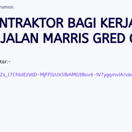
muman
.
NTRAKTOR BAGI KERJ
JALAN MARRIS GRED 
tar:-
eUk2s_l7CfddEzVdD-MjFFSzUX5BrAMG9Buv6-tV7ygqmvIA/vi