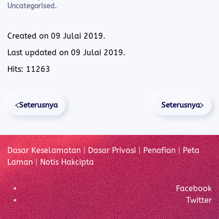
Uncategorised
.
Created on
09 Julai 2019
.
Last updated on
09 Julai 2019
.
Hits: 11263
Seterusnya
Seterusnya
Dasar Keselamatan
|
Dasar Privasi
|
Penafian
|
Peta
Laman
|
Notis Hakcipta
Facebook
Twitter