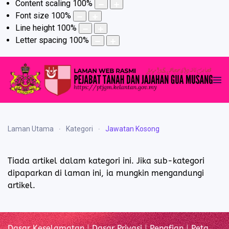
Content scaling
100
%
Font size
100
%
Line height
100
%
Letter spacing
100
%
Laman Utama
Kategori
Jawatan Kosong
Tiada artikel dalam kategori ini. Jika sub-kategori
dipaparkan di laman ini, ia mungkin mengandungi
artikel.
Dasar Keselamatan
|
Dasar Privasi
|
Penafian
|
Peta