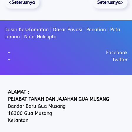
Seterusnya
Seterusnya
Dasar Keselamatan
|
Dasar Privasi
|
Penafian
|
Peta
Laman
|
Notis Hakcipta
Facebook
Twitter
ALAMAT :
PEJABAT TANAH DAN JAJAHAN GUA MUSANG
Bandar Baru Gua Musang
18300 Gua Musang
Kelantan