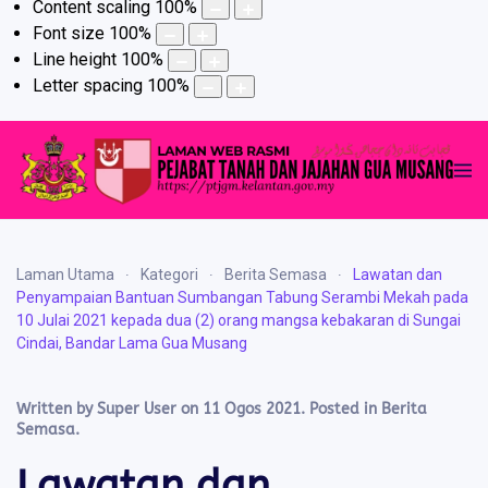
Content scaling
100
%
Font size
100
%
Line height
100
%
Letter spacing
100
%
Laman Utama
Kategori
Berita Semasa
Lawatan dan
Penyampaian Bantuan Sumbangan Tabung Serambi Mekah pada
10 Julai 2021 kepada dua (2) orang mangsa kebakaran di Sungai
Cindai, Bandar Lama Gua Musang
Written by Super User on
11 Ogos 2021
. Posted in
Berita
Semasa
.
Lawatan dan