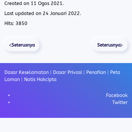
Created on
11 Ogos 2021
.
Last updated on
24 Januari 2022
.
Hits: 3850
Seterusnya
Seterusnya
Dasar Keselamatan
|
Dasar Privasi
|
Penafian
|
Peta
Laman
|
Notis Hakcipta
Facebook
Twitter