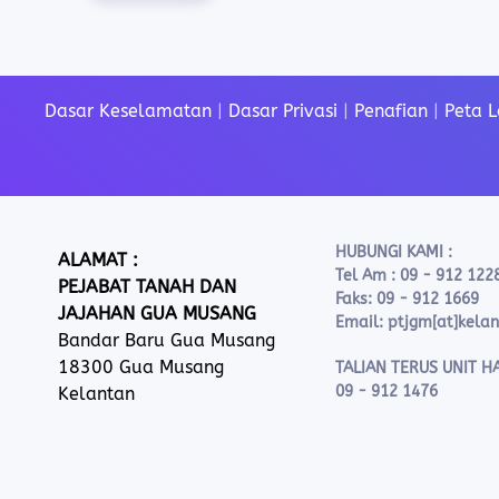
Dasar Keselamatan
|
Dasar Privasi
|
Penafian
|
Peta 
HUBUNGI KAMI :
ALAMAT :
Tel Am : 09 - 912 122
PEJABAT TANAH DAN
Faks: 09 - 912 1669
JAJAHAN GUA MUSANG
Email: ptjgm[at]kela
Bandar Baru Gua Musang
18300 Gua Musang
TALIAN TERUS UNIT HA
09 - 912 1476
Kelantan