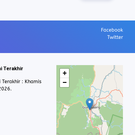
Facebook
Twitter
i Terakhir
+
 Terakhir : Khamis
−
2026.