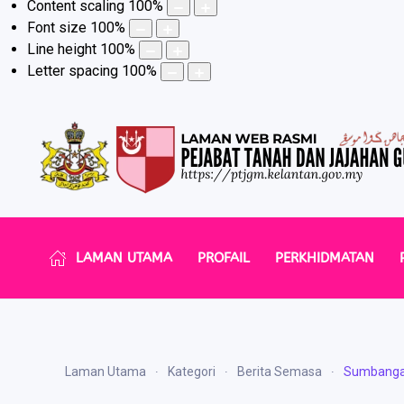
Content scaling
100
%
Font size
100
%
Line height
100
%
Letter spacing
100
%
LAMAN UTAMA
PROFAIL
PERKHIDMATAN
Laman Utama
Kategori
Berita Semasa
Sumbangan