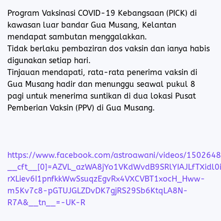
Program Vaksinasi COVID-19 Kebangsaan (PICK) di
kawasan luar bandar Gua Musang, Kelantan
mendapat sambutan menggalakkan.
Tidak berlaku pembaziran dos vaksin dan ianya habis
digunakan setiap hari.
Tinjauan mendapati, rata-rata penerima vaksin di
Gua Musang hadir dan menunggu seawal pukul 8
pagi untuk menerima suntikan di dua lokasi Pusat
Pemberian Vaksin (PPV) di Gua Musang.
https://www.facebook.com/astroawani/videos/150264
__cft__[0]=AZVL_azWA8jYo1VKdWvdB9SRlYIAJLfTXidl
rXLiev6I1pnfkkWwSsuqzEgvRx4VXCVBT1xocH_Hww-
m5Kv7c8-pGTUJGLZDvDK7gjRS29Sb6KtqLA8N-
R7A&__tn__=-UK-R