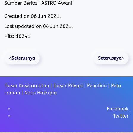
Sumber Berita : ASTRO Awani
Created on
06 Jun 2021
.
Last updated on
06 Jun 2021
.
Hits: 10241
Seterusnya
Seterusnya
Dasar Keselamatan
|
Dasar Privasi
|
Penafian
|
Peta
Laman
|
Notis Hakcipta
Facebook
Twitter