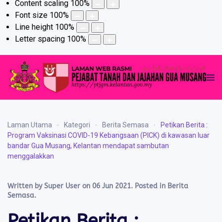
Content scaling
100
%
Font size
100
%
Line height
100
%
Letter spacing
100
%
Laman Utama
Kategori
Berita Semasa
Petikan Berita :
Program Vaksinasi COVID-19 Kebangsaan (PICK) di kawasan luar
bandar Gua Musang, Kelantan mendapat sambutan
menggalakkan
Written by Super User on
06 Jun 2021
. Posted in
Berita
Semasa
.
Petikan Berita :