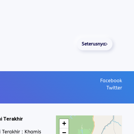
Seterusnya
Facebook
Twitter
i Terakhir
+
 Terakhir : Khamis
−