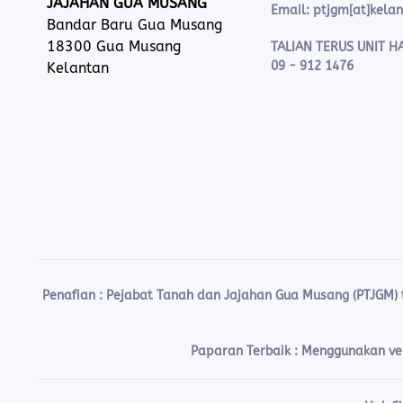
JAJAHAN GUA MUSANG
Email: ptjgm[at]kela
Bandar Baru Gua Musang
18300 Gua Musang
TALIAN TERUS UNIT HA
09 - 912 1476
Kelantan
Penafian :
Pejabat Tanah dan Jajahan Gua Musang (PTJGM)
Paparan Terbaik : Menggunakan vers