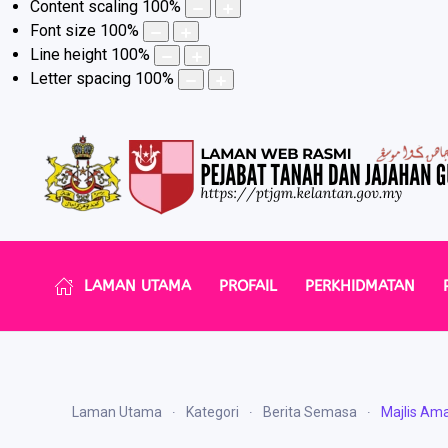
Content scaling
100
%
Font size
100
%
Line height
100
%
Letter spacing
100
%
LAMAN UTAMA
PROFAIL
PERKHIDMATAN
Laman Utama
Kategori
Berita Semasa
Majlis Am