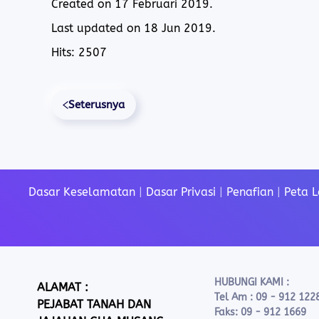
Created on
17 Februari 2019
.
Last updated on
18 Jun 2019
.
Hits: 2507
Seterusnya
Dasar Keselamatan
|
Dasar Privasi
|
Penafian
|
Peta 
HUBUNGI KAMI :
ALAMAT :
Tel Am : 09 - 912 122
PEJABAT TANAH DAN
Faks: 09 - 912 1669