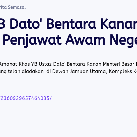
rita Semasa
.
B Dato' Bentara Kanan
 Penjawat Awam Nege
s Amanat Khas YB Ustaz Dato' Bentara Kanan Menteri Bes
ang telah diadakan di Dewan Jamuan Utama, Kompleks K
s/2360929657464035/