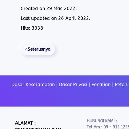
Created on
29 Mac 2022
.
Last updated on
26 April 2022
.
Hits: 3338
Seterusnya
Dasar Keselamatan
|
Dasar Privasi
|
Penafian
|
Peta 
HUBUNGI KAMI :
ALAMAT :
Tel Am : 09 - 912 122