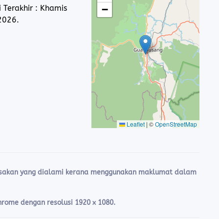
 Terakhir : Khamis
−
2026.
Leaflet
|
©
OpenStreetMap
rosakan yang dialami kerana menggunakan maklumat dalam
Chrome dengan resolusi 1920 x 1080.