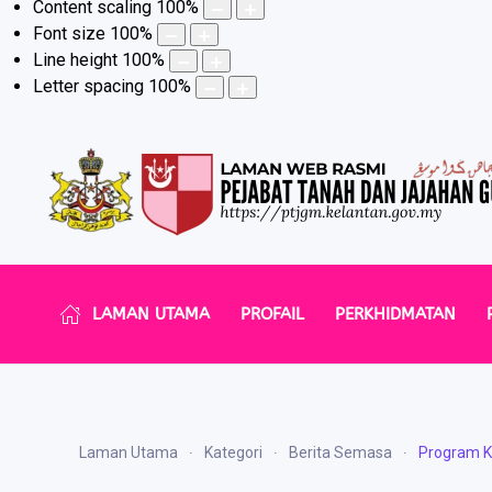
Content scaling
100
%
Font size
100
%
Line height
100
%
Letter spacing
100
%
LAMAN UTAMA
PROFAIL
PERKHIDMATAN
Laman Utama
Kategori
Berita Semasa
Program K