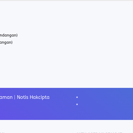
undangan)
angan)
Laman
|
Notis Hakcipta