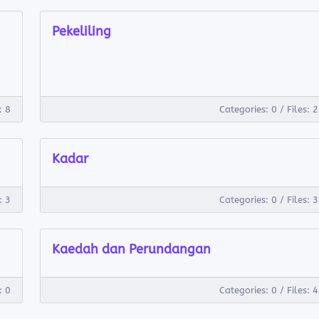
Pekeliling
: 8
Categories: 0
/
Files: 2
Kadar
: 3
Categories: 0
/
Files: 3
Kaedah dan Perundangan
: 0
Categories: 0
/
Files: 4