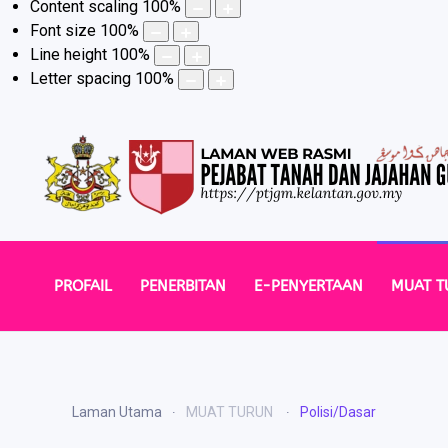
Content scaling
100
%
Font size
100
%
Line height
100
%
Letter spacing
100
%
PROFAIL
PENERBITAN
E-PENYERTAAN
MUAT T
Laman Utama
MUAT TURUN
Polisi/Dasar