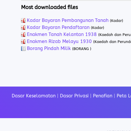
Most downloaded files
Kadar Bayaran Pembangunan Tanah
(Kadar)
Kadar Bayaran Pendaftaran
(Kadar)
Enakmen Tanah Kelantan 1938
(Kaedah dan Per
Enakmen Rizab Melayu 1930
(Kaedah dan Perund
Borang Pindah Milik
(BORANG )
Dasar Keselamatan
|
Dasar Privasi
|
Penafian
|
Peta 