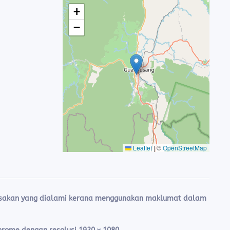
+
−
Leaflet
|
©
OpenStreetMap
rosakan yang dialami kerana menggunakan maklumat dalam