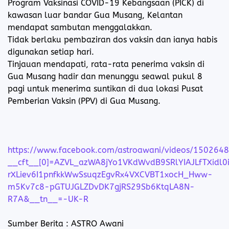
Program Vaksinasi COVID-19 Kebangsaan (PICK) di
kawasan luar bandar Gua Musang, Kelantan
mendapat sambutan menggalakkan.
Tidak berlaku pembaziran dos vaksin dan ianya habis
digunakan setiap hari.
Tinjauan mendapati, rata-rata penerima vaksin di
Gua Musang hadir dan menunggu seawal pukul 8
pagi untuk menerima suntikan di dua lokasi Pusat
Pemberian Vaksin (PPV) di Gua Musang.
https://www.facebook.com/astroawani/videos/150264
__cft__[0]=AZVL_azWA8jYo1VKdWvdB9SRlYIAJLfTXidl
rXLiev6I1pnfkkWwSsuqzEgvRx4VXCVBT1xocH_Hww-
m5Kv7c8-pGTUJGLZDvDK7gjRS29Sb6KtqLA8N-
R7A&__tn__=-UK-R
Sumber Berita : ASTRO Awani