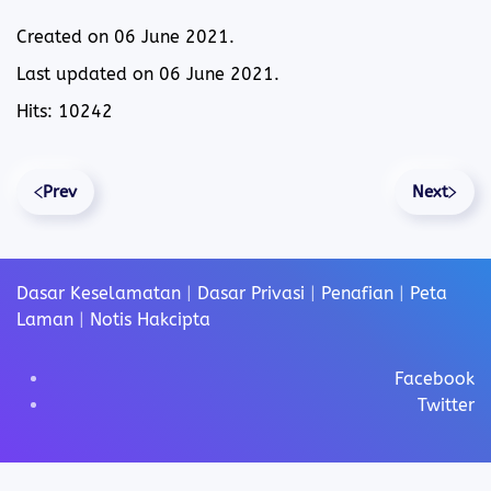
Created on
06 June 2021
.
Last updated on
06 June 2021
.
Hits: 10242
Prev
Next
Dasar Keselamatan
|
Dasar Privasi
|
Penafian
|
Peta
Laman
|
Notis Hakcipta
Facebook
Twitter