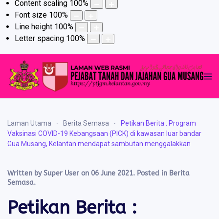
Content scaling
100
%
Font size
100
%
Line height
100
%
Letter spacing
100
%
Laman Utama
Berita Semasa
Petikan Berita : Program
Vaksinasi COVID-19 Kebangsaan (PICK) di kawasan luar bandar
Gua Musang, Kelantan mendapat sambutan menggalakkan
Written by Super User on
06 June 2021
. Posted in
Berita
Semasa
.
Petikan Berita :