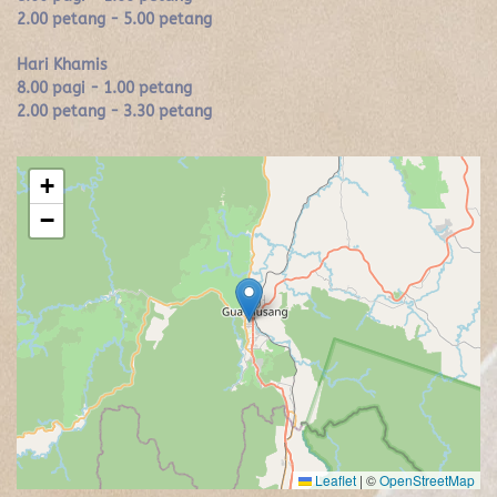
2.00 petang - 5.00 petang
Hari Khamis
8.00 pagi - 1.00 petang
2.00 petang - 3.30 petang
+
−
Leaflet
|
©
OpenStreetMap