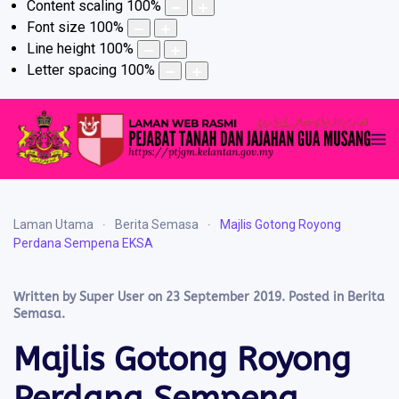
Content scaling
100
%
Font size
100
%
Line height
100
%
Letter spacing
100
%
Laman Utama
Berita Semasa
Majlis Gotong Royong
Perdana Sempena EKSA
Written by Super User on
23 September 2019
. Posted in
Berita
Semasa
.
Majlis Gotong Royong