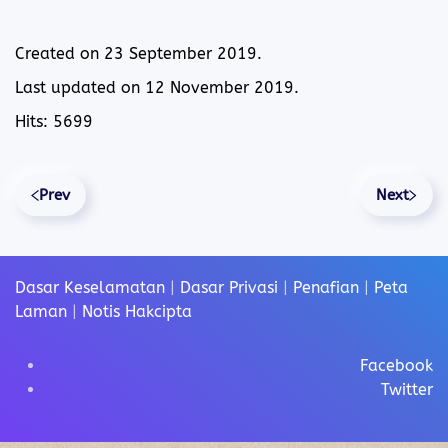
Created on
23 September 2019
.
Last updated on
12 November 2019
.
Hits: 5699
Prev
Next
Dasar Keselamatan
|
Dasar Privasi
|
Penafian
|
Peta
Laman
|
Notis Hakcipta
Facebook
Twitter