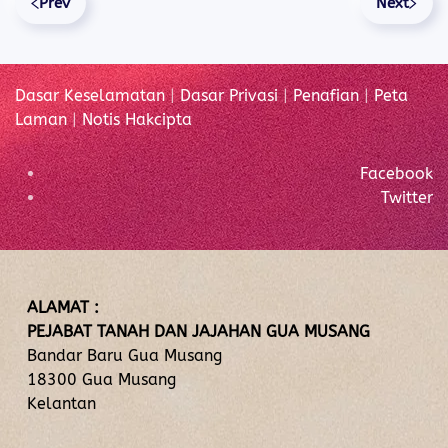
Prev
Next
Dasar Keselamatan
|
Dasar Privasi
|
Penafian
|
Peta
Laman
|
Notis Hakcipta
Facebook
Twitter
ALAMAT :
PEJABAT TANAH DAN JAJAHAN GUA MUSANG
Bandar Baru Gua Musang
18300 Gua Musang
Kelantan